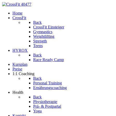
Home
CrossFit
Back
CrossFit Einsteiger
Gymnastics
Weightlifting
Strength
Teens
HYROX
Back
Race Ready Camp
Kursplan
Preise
1:1 Coaching
Back
Personal Training
Ernährungscoaching
Health
Back
Physiotherapie
Prä- & Postpartal
Yoga
Kontakt