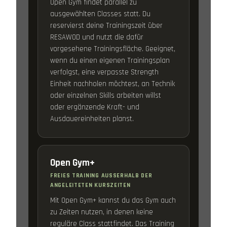
Open Gym findet parallel zu
ausgewählten Classes statt. Du
reservierst deine Trainingszeit über
RESAWOD und nutzt die dafür
vorgesehene Trainingsfläche. Geeignet,
wenn du einen eigenen Trainingsplan
verfolgst, eine verpasste Strength
Einheit nachholen möchtest, an Technik
oder einzelnen Skills arbeiten willst
oder ergänzende Kraft- und
Ausdauereinheiten planst.
Open Gym+
FREIES TRAINING AUSSERHALB DER A
NGELEITETEN KURSZEITEN
Mit Open Gym+ kannst du das Gym auch
zu Zeiten nutzen, in denen keine
reguläre Class stattfindet. Das Training