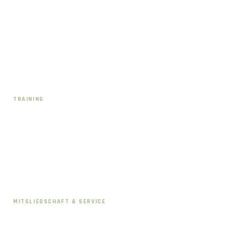
Schwerinstraße 17
40477 Düsseldorf-Pempelfort
team@crossfit40477.de
Instagram · @cf40477
TRAINING
CrossFit
HYROX
Kursplan
Preise & Mitgliedschaften
MITGLIEDSCHAFT & SERVICE
Kontakt